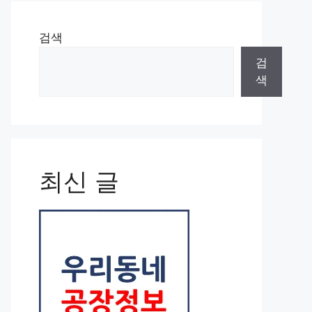
검색
검
색
최신 글