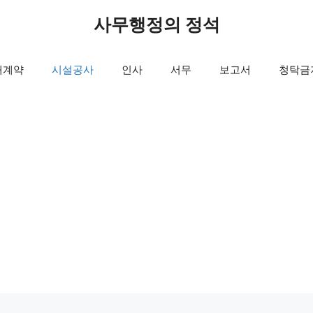
사무행정의 정석
매계약
시설공사
인사
서무
보고서
청탁금