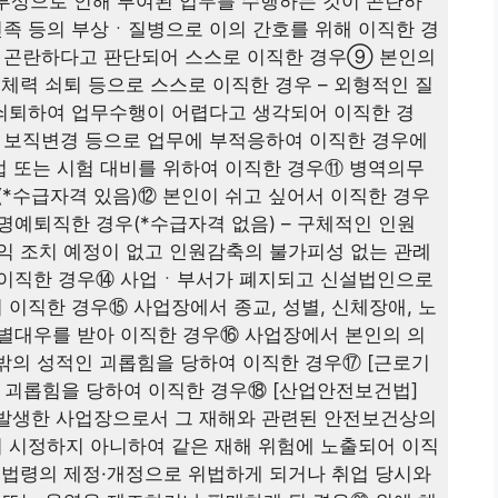
ㆍ부상으로 인해 부여된 업무를 수행하는 것이 곤란하
 친족 등의 부상ㆍ질병으로 이의 간호를 위해 이직한 경
 곤란하다고 판단되어 스스로 이직한 경우⑨ 본인의
체력 쇠퇴 등으로 스스로 이직한 경우 – 외형적인 질
쇠퇴하여 업무수행이 어렵다고 생각되어 이직한 경
없는 보직변경 등으로 업무에 부적응하여 이직한 경우에
학업 또는 시험 대비를 위하여 이직한 경우⑪ 병역의무
(*수급자격 있음)⑫ 본인이 쉬고 싶어서 이직한 경우
명예퇴직한 경우(*수급자격 없음) – 구체적인 인원
익 조치 예정이 없고 인원감축의 불가피성 없는 관례
 이직한 경우⑭ 사업ㆍ부서가 폐지되고 신설법인으로
이직한 경우⑮ 사업장에서 종교, 성별, 신체장애, 노
별대우를 받아 이직한 경우⑯ 사업장에서 본인의 의
 밖의 성적인 괴롭힘을 당하여 이직한 경우⑰ [근로기
내 괴롭힘을 당하여 이직한 경우⑱ [산업안전보건법]
 발생한 사업장으로서 그 재해와 관련된 안전보건상의
 시정하지 아니하여 같은 재해 위험에 노출되어 이직
 법령의 제정·개정으로 위법하게 되거나 취업 당시와