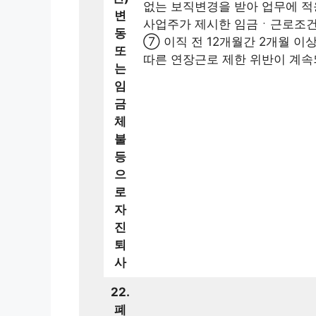
없는 보직변경을 받아 업무에 적
변
사업주가 제시한 임금ㆍ근로조건(
동
⑦ 이직 전 12개월간 2개월 
또
따른 연장근로 제한 위반이 계속
는
임
금
체
불
등
으
로
자
진
퇴
사
22.
폐