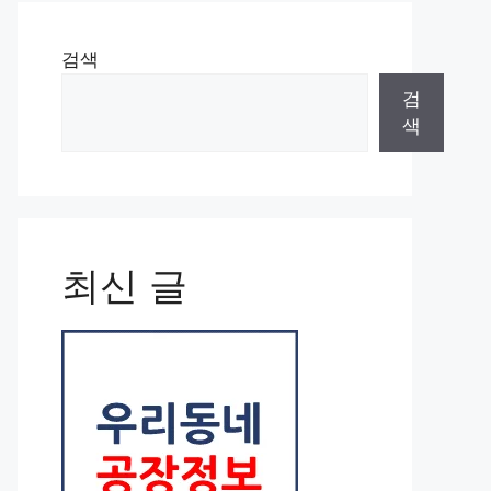
검색
검
색
최신 글