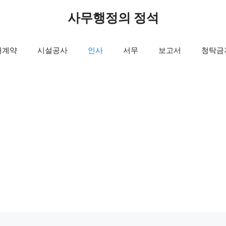
사무행정의 정석
매계약
시설공사
인사
서무
보고서
청탁금