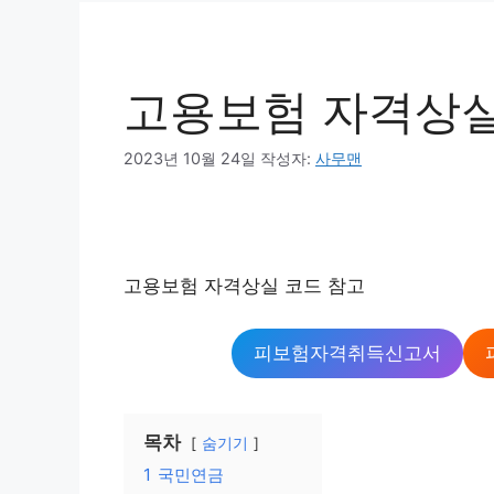
고용보험 자격상실
2023년 10월 24일
작성자:
사무맨
고용보험 자격상실 코드 참고
피보험자격취득신고서
목차
숨기기
1
국민연금