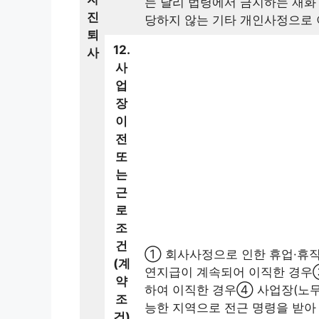
는 달리 법령에서 금지하는 재화
진
당하지 않는 기타 개인사정으로 
퇴
12.
사
사
업
장
이
전
또
는
근
로
조
건
① 회사사정으로 인한 휴업·휴직
(계
연지급이 계속되어 이직한 경우
약
하여 이직한 경우④ 사업장(노
조
능한 지역으로 전근 명령을 받
건)