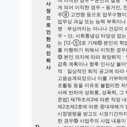
여 이직한 경우 – 본인의 질병
사
게 되어 이직한 경우 – 동거인,
정
우⑧ 고연령 등으로 업무수행이
으
업무상 과실 또는 능력 부족이나 
로
병ㆍ부상까지는 아니나 건강이 
인
우 – 단, 사회통념상 타당성 
한
는 [12-⑤]로 기재⑩ 본인의 
자
를 이행하기 위해서 이직한 경우
진
⑬ 본인 의지에 따라 희망퇴직ㆍ
퇴
감축 계획이나 향후 인사상 불이
사
적ㆍ일상적인 퇴직 공고에 따라
고용승계되었으나 이를 거부하여 
조활동 등을 이유로 불합리한 차
사에 반하여 성희롱, 성폭력, 그
준법] 제76조의2에 따른 직장 
제2조제2호에 따른 중대재해가
시정명령을 받고도 시정기간까지
한 경우⑲ 사업주의 사업 내용이
자