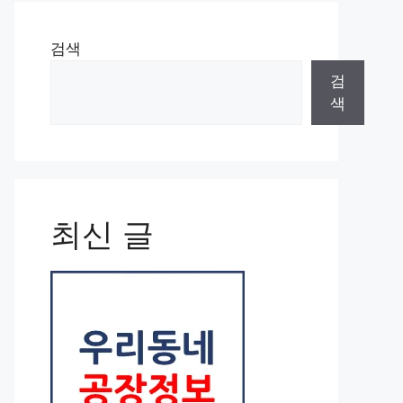
검색
검
색
최신 글