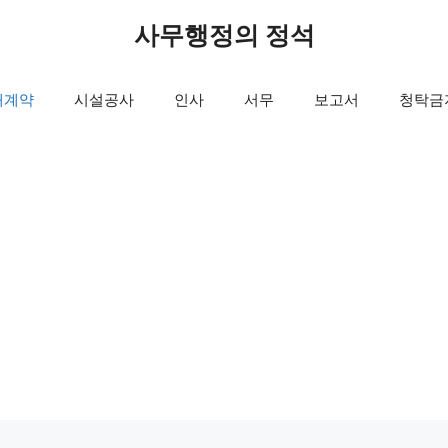
사무행정의 정석
매계약
시설공사
인사
서무
보고서
청탁금