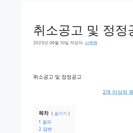
취소공고 및 정정
2023년 08월 10일
작성자:
사무맨
취소공고 및 정정공고
2개 이상의 
목차
숨기기
1
질의
2
답변