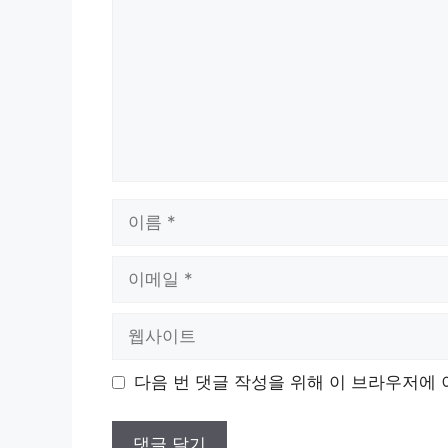
이
름
이
메
일
웹
사
이
다음 번 댓글 작성을 위해 이 브라우저에 
트