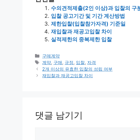
수의견적제출(2인 이상)과 입찰의 구
입찰 공고기간 및 기간 계산방법
제한입찰(입찰참가자격) 기준일
재입찰과 재공고입찰 차이
실적제한의 중복제한 입찰
카
구매계약
테
태
계약
,
구매
,
규정
,
입찰
,
자격
고
그
2개 이상의 유효한 입찰의 성립 여부
리
재입찰과 재공고입찰 차이
댓글 남기기
댓
글